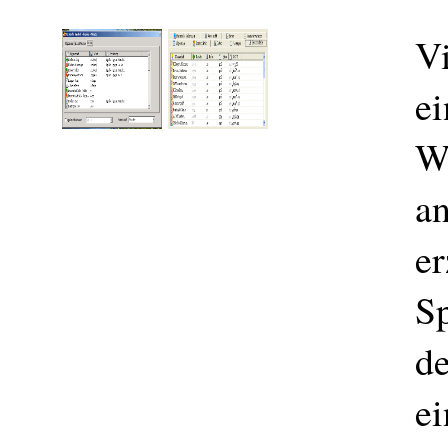
Vi
ei
We
a
er
S
d
ei