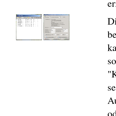
er
Di
be
ka
so
"K
se
A
od