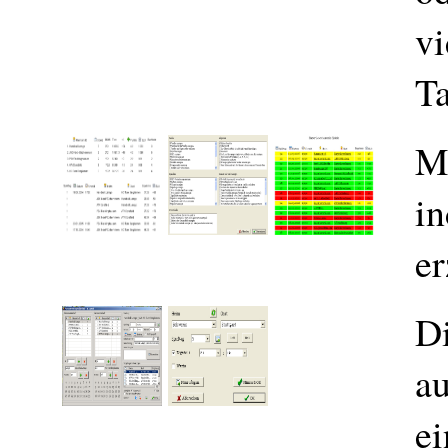
vi
Ta
M
in
er
D
au
ei