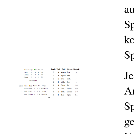
au
Sp
ko
Sp
Je
A
Sp
ge