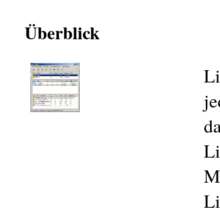
Überblick
Li
je
da
Li
Ma
L