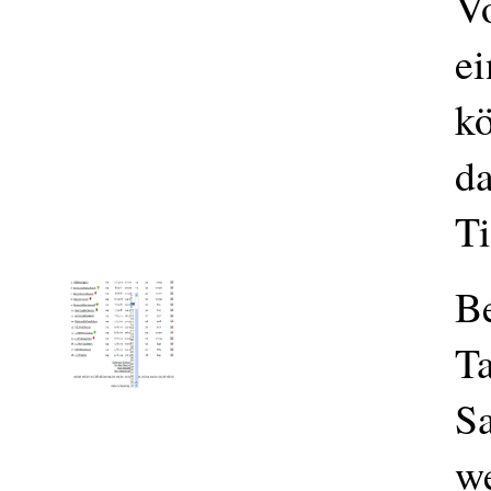
Vo
ei
k
da
T
Be
Ta
Sa
we