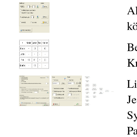
Al
k
Be
Kr
Li
Je
Sy
P